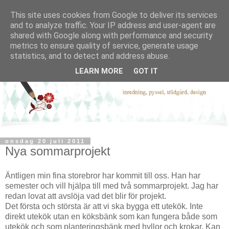
This site uses cookies from Google to deliver its services
and to analyze traffic. Your IP address and user-agent are
shared with Google along with performance and security
metrics to ensure quality of service, generate usage
statistics, and to detect and address abuse.
LEARN MORE
GOT IT
onsdag 20 juli 2011
Nya sommarprojekt
Äntligen min fina storebror har kommit till oss. Han har
semester och vill hjälpa till med två sommarprojekt. Jag har
redan lovat att avslöja vad det blir för projekt.
Det första och största är att vi ska bygga ett utekök. Inte
direkt utekök utan en köksbänk som kan fungera både som
utekök och som planteringsbänk med hyllor och krokar. Kan