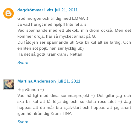
dagdrömmar i vitt
juli 21, 2011
God morgon och till dig med EMMA ;)
Ja vad härligt med hjälp!! Inte fel alls.
Vad spännande med ett utekök, min dröm också. Men det
kommer dröja, har så mycket annat på G.
Du fåtöljen ser spännande ut! Ska bli kul att se färdig. Och
en liten söt pöjk, han ser lycklig ut:)
Ha det så gott/ Kramkram / Nettan
Svara
Martina Andersson
juli 21, 2011
Hej vännen =)
Vad härligt med dina sommarprojekt =) Det gillar jag och
ska bli kul att få följa dig och se detta resultatet =) Jag
hoppas att du mår bra självklart och hoppas att jag snart
igen hör ifrån dig Kram TINA
Svara