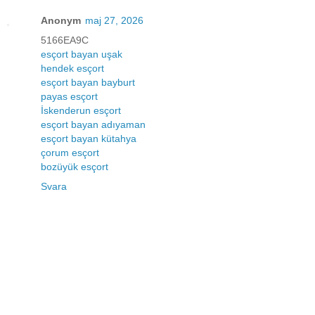
Anonym
maj 27, 2026
5166EA9C
esçort bayan uşak
hendek esçort
esçort bayan bayburt
payas esçort
İskenderun esçort
esçort bayan adıyaman
esçort bayan kütahya
çorum esçort
bozüyük esçort
Svara