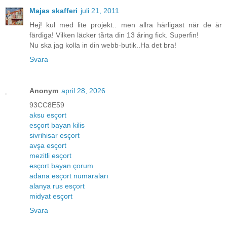
Majas skafferi
juli 21, 2011
Hej! kul med lite projekt.. men allra härligast när de är
färdiga! Vilken läcker tårta din 13 åring fick. Superfin!
Nu ska jag kolla in din webb-butik..Ha det bra!
Svara
Anonym
april 28, 2026
93CC8E59
aksu esçort
esçort bayan kilis
sivrihisar esçort
avşa esçort
mezitli esçort
esçort bayan çorum
adana esçort numaraları
alanya rus esçort
midyat esçort
Svara