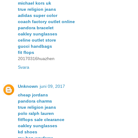
michael kors uk
true religion jeans
adidas super color
coach factory outlet online
pandora bracelet
oakley sunglasses
celine outlet store
gucci handbags
fit flops
20170316huazhen
Svara
Unknown
juni 09, 2017
cheap jordans
pandora charms
true religion jeans
polo ralph lauren
fitflops sale clearance
oakley sunglasses
kd shoes