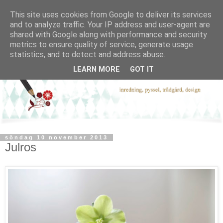
This site uses cookies from Google to deliver its services
and to analyze traffic. Your IP address and user-agent are
shared with Google along with performance and security
metrics to ensure quality of service, generate usage
statistics, and to detect and address abuse.
LEARN MORE
GOT IT
söndag 10 november 2013
Julros