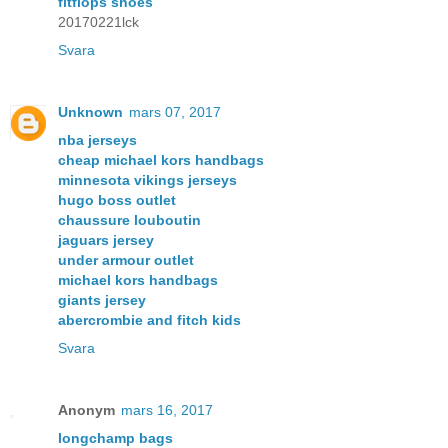
fitflops shoes
20170221lck
Svara
Unknown
mars 07, 2017
nba jerseys
cheap michael kors handbags
minnesota vikings jerseys
hugo boss outlet
chaussure louboutin
jaguars jersey
under armour outlet
michael kors handbags
giants jersey
abercrombie and fitch kids
Svara
Anonym
mars 16, 2017
longchamp bags