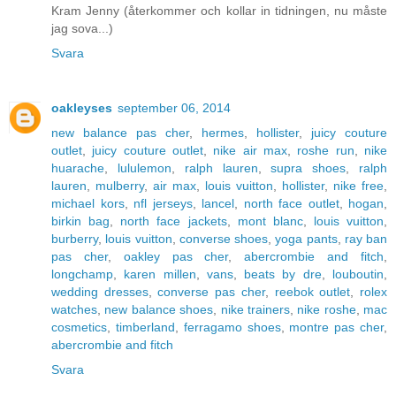
Kram Jenny (återkommer och kollar in tidningen, nu måste
jag sova...)
Svara
oakleyses
september 06, 2014
new balance pas cher
,
hermes
,
hollister
,
juicy couture
outlet
,
juicy couture outlet
,
nike air max
,
roshe run
,
nike
huarache
,
lululemon
,
ralph lauren
,
supra shoes
,
ralph
lauren
,
mulberry
,
air max
,
louis vuitton
,
hollister
,
nike free
,
michael kors
,
nfl jerseys
,
lancel
,
north face outlet
,
hogan
,
birkin bag
,
north face jackets
,
mont blanc
,
louis vuitton
,
burberry
,
louis vuitton
,
converse shoes
,
yoga pants
,
ray ban
pas cher
,
oakley pas cher
,
abercrombie and fitch
,
longchamp
,
karen millen
,
vans
,
beats by dre
,
louboutin
,
wedding dresses
,
converse pas cher
,
reebok outlet
,
rolex
watches
,
new balance shoes
,
nike trainers
,
nike roshe
,
mac
cosmetics
,
timberland
,
ferragamo shoes
,
montre pas cher
,
abercrombie and fitch
Svara