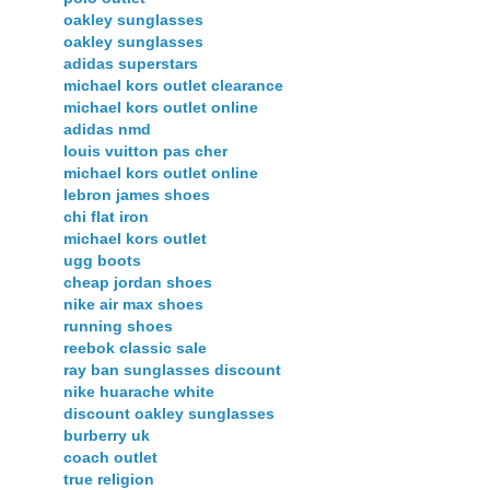
oakley sunglasses
oakley sunglasses
adidas superstars
michael kors outlet clearance
michael kors outlet online
adidas nmd
louis vuitton pas cher
michael kors outlet online
lebron james shoes
chi flat iron
michael kors outlet
ugg boots
cheap jordan shoes
nike air max shoes
running shoes
reebok classic sale
ray ban sunglasses discount
nike huarache white
discount oakley sunglasses
burberry uk
coach outlet
true religion