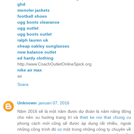
ghd
moncler jackets
football shoes
ugg boots clearance
ugg outlet
ugg boots outlet
ralph lauren uk
cheap oakley sunglasses
new balance outlet
ed hardy clothing
http://www.CoachOutletOnlineSpick.org
nike air max
as
Svara
Unknown
januari 07, 2016
Năm 2016 sẽ là một năm được dự đoàn là năm năng động
cho nên xu hướng trang trí và
thiet ke noi that chung cu
phong cách mới cũng sẽ được áp dụng rất nhiều, ngoài
những công trình đó
oz
một trong những công ty chuyên về