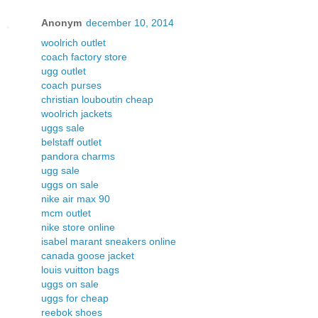
Anonym
december 10, 2014
woolrich outlet
coach factory store
ugg outlet
coach purses
christian louboutin cheap
woolrich jackets
uggs sale
belstaff outlet
pandora charms
ugg sale
uggs on sale
nike air max 90
mcm outlet
nike store online
isabel marant sneakers online
canada goose jacket
louis vuitton bags
uggs on sale
uggs for cheap
reebok shoes