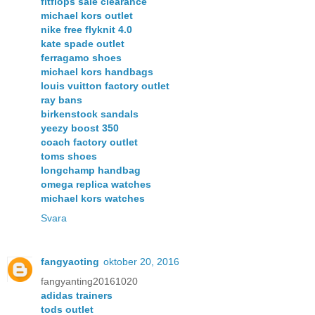
fitflops sale clearance
michael kors outlet
nike free flyknit 4.0
kate spade outlet
ferragamo shoes
michael kors handbags
louis vuitton factory outlet
ray bans
birkenstock sandals
yeezy boost 350
coach factory outlet
toms shoes
longchamp handbag
omega replica watches
michael kors watches
Svara
fangyaoting
oktober 20, 2016
fangyanting20161020
adidas trainers
tods outlet