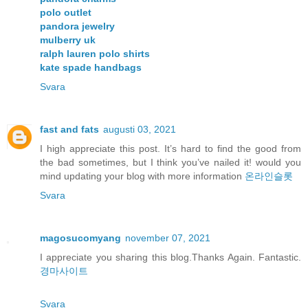
polo outlet
pandora jewelry
mulberry uk
ralph lauren polo shirts
kate spade handbags
Svara
fast and fats
augusti 03, 2021
I high appreciate this post. It’s hard to find the good from
the bad sometimes, but I think you’ve nailed it! would you
mind updating your blog with more information
온라인슬롯
Svara
magosucomyang
november 07, 2021
I appreciate you sharing this blog.Thanks Again. Fantastic.
경마사이트
Svara