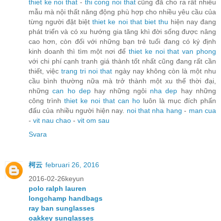
thiet ke noi that
-
thi cong noi that
cũng đã cho ra rất nhiều
mẫu mà nội thất năng động phù hợp cho nhiều yêu cầu của
từng người đặt biệt
thiet ke noi that biet thu
hiện nay đang
phát triển và có xu hướng gia tăng khì đời sống được nâng
cao hơn, còn đối với những bạn trẻ tuổi đang có ký định
kinh doanh thì tìm một nơi để
thiet ke noi that van phong
với chi phí cạnh tranh giá thành tốt nhất cũng đang rất cần
thiết, việc
trang tri noi that
ngày nay không còn là một nhu
cầu bình thường nữa mà trở thành một xu thế thời đại,
những
can ho dep
hay những ngôi
nha dep
hay những
công trình
thiet ke noi that can ho
luôn là mục đích phấn
đấu của nhiều người hiện nay.
noi that nha hang
-
man cua
-
vit nau chao
-
vit om sau
Svara
柯云
februari 26, 2016
2016-02-26keyun
polo ralph lauren
longchamp handbags
ray ban sunglasses
oakkey sunglasses