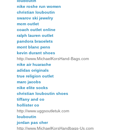
louboutin
nike roshe run women
christian louboutin
swarov ski jewelry
mcm outlet
coach outlet online
ralph lauren outlet
pandora bracelets
mont blanc pens
kevin durant shoes
http://www.MichaelKorsHand-Bags.com
nike air huarache
adidas originals
true religion outlet
marc jacobs
nike elite socks
christian louboutin shoes
tiffany and co
hollister co
http://www.uggsoutletuk.com
louboutin
jordan pas cher
http://www.MichaelKorsHandbags-Us.com