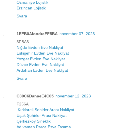
Osmaniye Lojistik
Erzincan Lojistik
Svara
1EFB0AlondraFF5BA
november 07, 2023
3FBA3
Niğde Evden Eve Nakliyat
Eskişehir Evden Eve Nakliyat
Yozgat Evden Eve Nakliyat
Düzce Evden Eve Nakliyat
Ardahan Evden Eve Nakliyat
Svara
C30C6DanaeE4C05
november 12, 2023
F256A
Kırklareli Şehirler Arası Nakliyat
Uşak Şehirler Arası Nakliyat
Çerkezköy Sineklik
Adıyaman Parça Eşya Taşıma