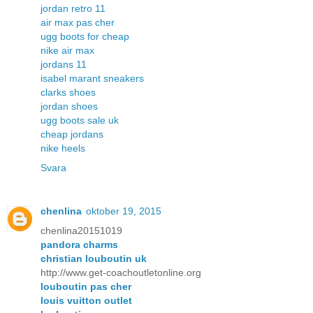
jordan retro 11
air max pas cher
ugg boots for cheap
nike air max
jordans 11
isabel marant sneakers
clarks shoes
jordan shoes
ugg boots sale uk
cheap jordans
nike heels
Svara
chenlina
oktober 19, 2015
chenlina20151019
pandora charms
christian louboutin uk
http://www.get-coachoutletonline.org
louboutin pas cher
louis vuitton outlet