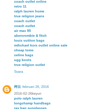
coach outlet online
retro 11
ralph lauren home
true religion jeans
coach outlet
coach outlet
air max 95
abercrombie & fitch
louis vuitton bags
mihchael kors outlet online sale
cheap toms
celine bags
ugg boots
true religion outlet
Svara
柯云
februari 26, 2016
2016-02-26keyun
polo ralph lauren
longchamp handbags
ray ban sunglasses