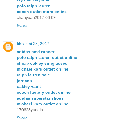
ray ban wayfarer
polo ralph lauren
coach outlet store online
chanyuan2017.06.09
Svara
kkk
juni 28, 2017
adidas nmd runner
polo ralph lauren outlet online
cheap oakley sunglasses
michael kors outlet online
ralph lauren sale
jordans
oakley vault
coach factory outlet online
adidas superstar shoes
michael kors outlet online
170628yueqin
Svara