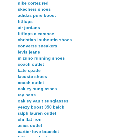
nike cortez red
skechers shoes
adidas pure boost
fitflops
air jordans
fitflops clearance
christian louboutin shoes
converse sneakers
levis jeans
mizuno running shoes
coach outlet
kate spade
lacoste shoes
coach outlet
oakley sunglasses
ray bans
oakley vault sunglasses
yeezy boost 350 balck
ralph lauren outlet
chi flat iron
asics outlet
cartier love bracelet