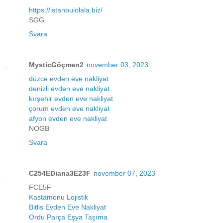
https://istanbulolala.biz/
SGG
Svara
MysticGöçmen2
november 03, 2023
düzce evden eve nakliyat
denizli evden eve nakliyat
kırşehir evden eve nakliyat
çorum evden eve nakliyat
afyon evden eve nakliyat
NOGB
Svara
C254EDiana3E23F
november 07, 2023
FCE5F
Kastamonu Lojistik
Bitlis Evden Eve Nakliyat
Ordu Parça Eşya Taşıma