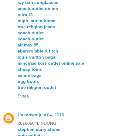
ray ban sunglasses
coach outlet online
retro 11
ralph lauren home
true religion jeans
coach outlet
coach outlet
air max 95
abercrombie & fitch
louis vuitton bags
mihchael kors outlet online sale
cheap toms
celine bags
ugg boots
true religion outlet
Svara
Unknown
juni 04, 2016
20160604LINDONG
stephen curry shoes
polo outlet