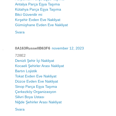
Antalya Parça Eşya Taşıma
Kütahya Parça Eşya Taşıma
Bitci Güvenilir mi
Kırşehir Evden Eve Nakliyat
Gümüşhane Evden Eve Nakliyat
Svara
0A163RussellB63F6
november 12, 2023
728E2
Denizli Şehir İçi Nakliyat
Kocaeli Şehirler Arası Nakliyat
Bartın Lojistik
Tokat Evden Eve Nakliyat
Düzce Evden Eve Nakliyat
Sinop Parça Eşya Taşıma
Çerkezköy Organizasyon
Silivri Boya Ustası
Niğde Şehirler Arası Nakliyat
Svara