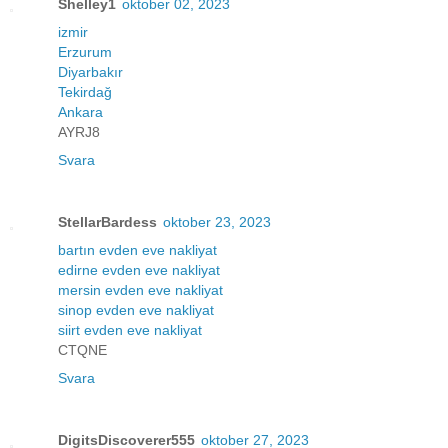
Shelley1
oktober 02, 2023
izmir
Erzurum
Diyarbakır
Tekirdağ
Ankara
AYRJ8
Svara
StellarBardess
oktober 23, 2023
bartın evden eve nakliyat
edirne evden eve nakliyat
mersin evden eve nakliyat
sinop evden eve nakliyat
siirt evden eve nakliyat
CTQNE
Svara
DigitsDiscoverer555
oktober 27, 2023