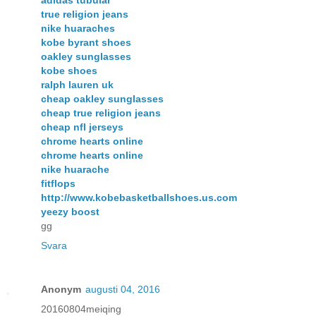
adidas tubular
true religion jeans
nike huaraches
kobe byrant shoes
oakley sunglasses
kobe shoes
ralph lauren uk
cheap oakley sunglasses
cheap true religion jeans
cheap nfl jerseys
chrome hearts online
chrome hearts online
nike huarache
fitflops
http://www.kobebasketballshoes.us.com
yeezy boost
gg
Svara
Anonym
augusti 04, 2016
20160804meiqing