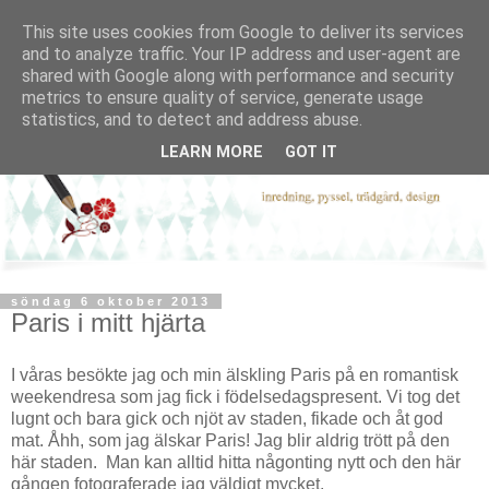
This site uses cookies from Google to deliver its services
and to analyze traffic. Your IP address and user-agent are
shared with Google along with performance and security
metrics to ensure quality of service, generate usage
statistics, and to detect and address abuse.
LEARN MORE
GOT IT
söndag 6 oktober 2013
Paris i mitt hjärta
I våras besökte jag och min älskling Paris på en romantisk
weekendresa som jag fick i födelsedagspresent. Vi tog det
lugnt och bara gick och njöt av staden, fikade och åt god
mat. Åhh, som jag älskar Paris! Jag blir aldrig trött på den
här staden. Man kan alltid hitta någonting nytt och den här
gången fotograferade jag väldigt mycket.