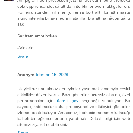
Åh, jag är i den processen just nu, det där med att försöka
dela upp rensandet så att det inte blir för övermäktigt för en.
För ena stunden vill man ju rensa bort allt, för att i nästa
stund inte vilja bli av med minsta lilla "bra att ha någon gång
sak".
Ser fram emot boken.
//Victoria
Svara
Anonym
februari 15, 2026
İzleyicilere unutulmaz deneyimler yaşatmak amacıyla çeşitli
etkinlikler düzenliyoruz. Bazı gösteriler ücretsiz olsa da, özel
performanslar için
ücretli şov
seçeneği sunuluyor. Bu
sayede, katılımcılar daha profesyonel ve etkileyici gösteriler
izleme fırsatı buluyor. Amacımız, herkesin memnun kalacağı
kaliteli bir eğlence ortamı yaratmak. Detaylı bilgi için web
sitemizi ziyaret edebilirsiniz.
Svara