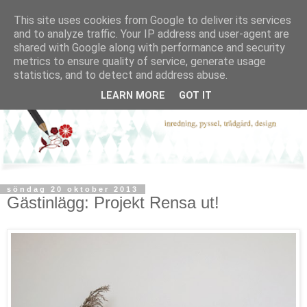
This site uses cookies from Google to deliver its services
and to analyze traffic. Your IP address and user-agent are
shared with Google along with performance and security
metrics to ensure quality of service, generate usage
statistics, and to detect and address abuse.
LEARN MORE
GOT IT
söndag 20 oktober 2013
Gästinlägg: Projekt Rensa ut!