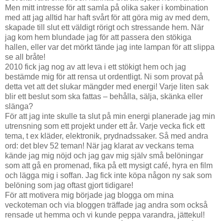
Men mitt intresse för att samla på olika saker i kombination
med att jag alltid har haft svårt för att göra mig av med dem,
skapade till slut ett väldigt rörigt och stressande hem. När
jag kom hem blundade jag för att passera den stökiga
hallen, eller var det mörkt tände jag inte lampan för att slippa
se all bråte!
2010 fick jag nog av att leva i ett stökigt hem och jag
bestämde mig för att rensa ut ordentligt. Ni som provat på
detta vet att det slukar mängder med energi! Varje liten sak
blir ett beslut som ska fattas – behålla, sälja, skänka eller
slänga?
För att jag inte skulle ta slut på min energi planerade jag min
utrensning som ett projekt under ett år. Varje vecka fick ett
tema, t ex kläder, elektronik, prydnadssaker. Så med andra
ord: det blev 52 teman! När jag klarat av veckans tema
kände jag mig nöjd och jag gav mig själv små belöningar
som att gå en promenad, fika på ett mysigt café, hyra en film
och lägga mig i soffan. Jag fick inte köpa någon ny sak som
belöning som jag oftast gjort tidigare!
För att motivera mig började jag blogga om mina
veckoteman och via bloggen träffade jag andra som också
rensade ut hemma och vi kunde peppa varandra, jättekul!