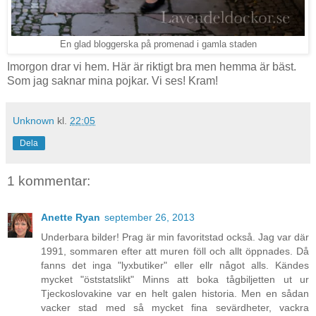
En glad bloggerska på promenad i gamla staden
Imorgon drar vi hem. Här är riktigt bra men hemma är bäst.
Som jag saknar mina pojkar. Vi ses! Kram!
Unknown
kl.
22:05
Dela
1 kommentar:
Anette Ryan
september 26, 2013
Underbara bilder! Prag är min favoritstad också. Jag var där
1991, sommaren efter att muren föll och allt öppnades. Då
fanns det inga "lyxbutiker" eller ellr något alls. Kändes
mycket "öststatslikt" Minns att boka tågbiljetten ut ur
Tjeckoslovakine var en helt galen historia. Men en sådan
vacker stad med så mycket fina sevärdheter, vackra