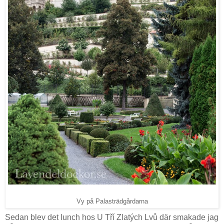
Vy på Palasträdgårdarna
Sedan blev det lunch hos U Tří Zlatých Lvů där smakade jag