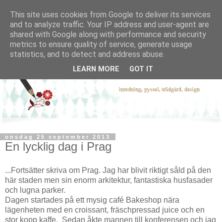
This site uses cookies from Google to deliver its services
and to analyze traffic. Your IP address and user-agent are
shared with Google along with performance and security
metrics to ensure quality of service, generate usage
statistics, and to detect and address abuse.
LEARN MORE
GOT IT
onsdag 25 september 2013
En lycklig dag i Prag
...Fortsätter skriva om Prag. Jag har blivit riktigt såld på den
här staden men sin enorm arkitektur, fantastiska husfasader
och lugna parker.
Dagen startades på ett mysig café Bakeshop nära
lägenheten med en croissant, fräschpressad juice och en
stor kopp kaffe. Sedan åkte mannen till konferensen och jag