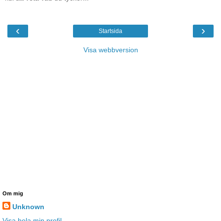
‹
›
Startsida
Visa webbversion
Om mig
Unknown
Visa hela min profil