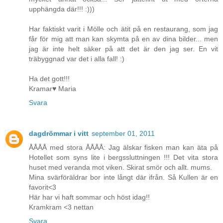
upphängda där!!! :)))
Har faktiskt varit i Mölle och ätit på en restaurang, som jag
får för mig att man kan skymta på en av dina bilder... men
jag är inte helt säker på att det är den jag ser. En vit
träbyggnad var det i alla fall! :)
Ha det gott!!!
Kramar♥ Maria
Svara
dagdrömmar i vitt
september 01, 2011
ÅÅÅÅ med stora ÅÅÅÅ: Jag älskar fisken man kan äta på
Hotellet som syns lite i bergssluttningen !!! Det vita stora
huset med veranda mot viken. Skirat smör och allt. mums.
Mina svärföräldrar bor inte långt där ifrån. Så Kullen är en
favorit<3
Här har vi haft sommar och höst idag!!
Kramkram <3 nettan
Svara