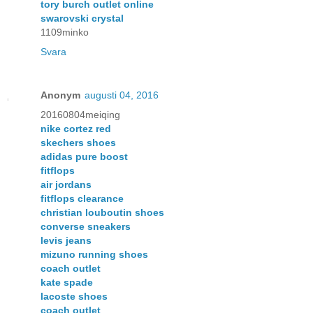
tory burch outlet online
swarovski crystal
1109minko
Svara
Anonym
augusti 04, 2016
20160804meiqing
nike cortez red
skechers shoes
adidas pure boost
fitflops
air jordans
fitflops clearance
christian louboutin shoes
converse sneakers
levis jeans
mizuno running shoes
coach outlet
kate spade
lacoste shoes
coach outlet