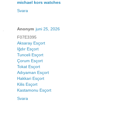
michael kors watches
Svara
Anonym
juni 25, 2026
F07E3395
Aksaray Esçort
Iğdır Esçort
Tunceli Esçort
Çorum Esçort
Tokat Esçort
Adıyaman Esçort
Hakkari Esçort
Kilis Esçort
Kastamonu Esçort
Svara