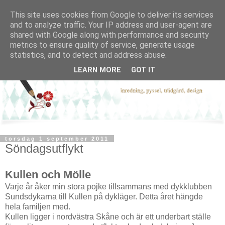
This site uses cookies from Google to deliver its services
and to analyze traffic. Your IP address and user-agent are
shared with Google along with performance and security
metrics to ensure quality of service, generate usage
statistics, and to detect and address abuse.
LEARN MORE
GOT IT
torsdag 1 september 2011
Söndagsutflykt
Kullen och Mölle
Varje år åker min stora pojke tillsammans med dykklubben
Sundsdykarna till Kullen på dykläger. Detta året hängde
hela familjen med.
Kullen ligger i nordvästra Skåne och är ett underbart ställe