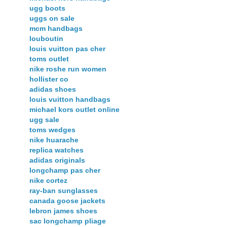
ugg boots
uggs on sale
mcm handbags
louboutin
louis vuitton pas cher
toms outlet
nike roshe run women
hollister co
adidas shoes
louis vuitton handbags
michael kors outlet online
ugg sale
toms wedges
nike huarache
replica watches
adidas originals
longchamp pas cher
nike cortez
ray-ban sunglasses
canada goose jackets
lebron james shoes
sac longchamp pliage