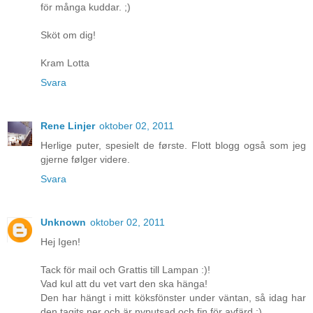
för många kuddar. ;)
Sköt om dig!
Kram Lotta
Svara
Rene Linjer
oktober 02, 2011
Herlige puter, spesielt de første. Flott blogg også som jeg
gjerne følger videre.
Svara
Unknown
oktober 02, 2011
Hej Igen!
Tack för mail och Grattis till Lampan :)!
Vad kul att du vet vart den ska hänga!
Den har hängt i mitt köksfönster under väntan, så idag har
den tagits ner och är nyputsad och fin för avfärd :)