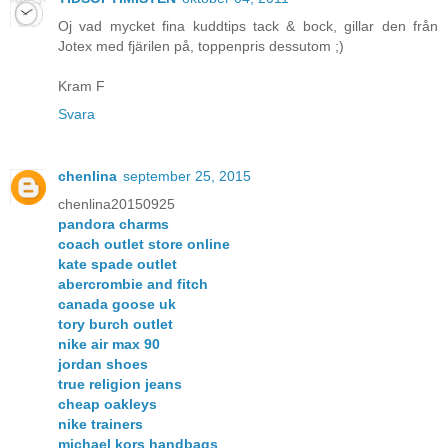
Oj vad mycket fina kuddtips tack & bock, gillar den från
Jotex med fjärilen på, toppenpris dessutom ;)
Kram F
Svara
chenlina
september 25, 2015
chenlina20150925
pandora charms
coach outlet store online
kate spade outlet
abercrombie and fitch
canada goose uk
tory burch outlet
nike air max 90
jordan shoes
true religion jeans
cheap oakleys
nike trainers
michael kors handbags