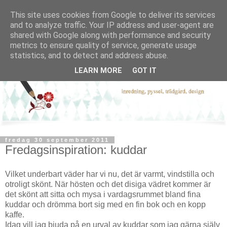
This site uses cookies from Google to deliver its services
and to analyze traffic. Your IP address and user-agent are
shared with Google along with performance and security
metrics to ensure quality of service, generate usage
statistics, and to detect and address abuse.
LEARN MORE
GOT IT
fredag 30 september 2011
Fredagsinspiration: kuddar
Vilket underbart väder har vi nu, det är varmt, vindstilla och
otroligt skönt. När hösten och det disiga vädret kommer är
det skönt att sitta och mysa i vardagsrummet bland fina
kuddar och drömma bort sig med en fin bok och en kopp
kaffe.
Idag vill jag bjuda på en urval av kuddar som jag gärna själv