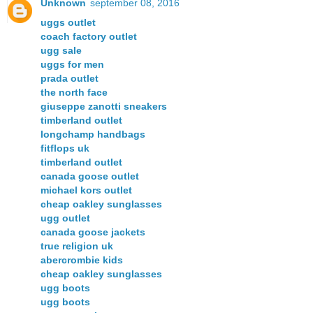
Unknown
september 08, 2016
uggs outlet
coach factory outlet
ugg sale
uggs for men
prada outlet
the north face
giuseppe zanotti sneakers
timberland outlet
longchamp handbags
fitflops uk
timberland outlet
canada goose outlet
michael kors outlet
cheap oakley sunglasses
ugg outlet
canada goose jackets
true religion uk
abercrombie kids
cheap oakley sunglasses
ugg boots
ugg boots