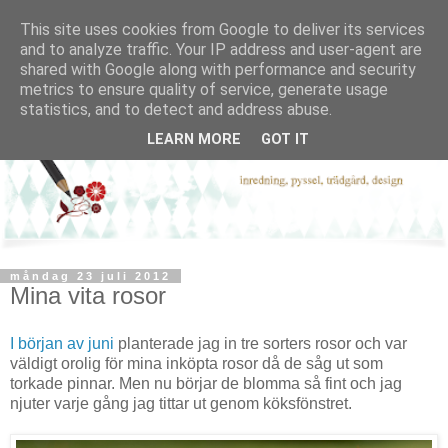
This site uses cookies from Google to deliver its services
and to analyze traffic. Your IP address and user-agent are
shared with Google along with performance and security
metrics to ensure quality of service, generate usage
statistics, and to detect and address abuse.
LEARN MORE
GOT IT
måndag 23 juli 2012
Mina vita rosor
I början av juni
planterade jag in tre sorters rosor och var
väldigt orolig för mina inköpta rosor då de såg ut som
torkade pinnar. Men nu börjar de blomma så fint och jag
njuter varje gång jag tittar ut genom köksfönstret.