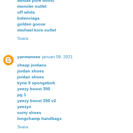
adidas pure boost
moncler outlet
off white
balenciaga
golden goose
michael kors outlet
Svara
yanmaneee
januari 08, 2021
cheap jordans
jordan shoes
jordan shoes
kyrie 5 spongebob
yeezy boost 350
pg 1
yeezy boost 350 v2
yeezys
curry shoes
longchamp handbags
Svara