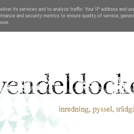
liver its services and to analyze traffic. Your IP address and us
rmance and security metrics to ensure quality of service, gene
buse.