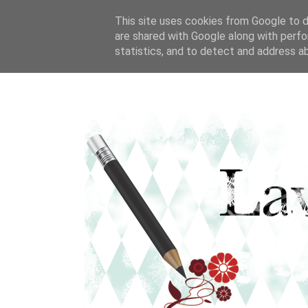
This site uses cookies from Google to de
are shared with Google along with perfo
statistics, and to detect and address a