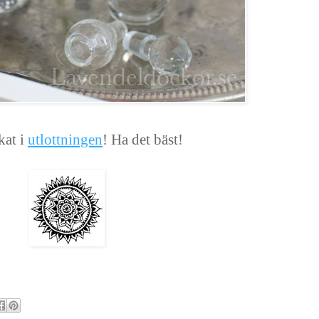
kat i
utlottningen
! Ha det bäst!