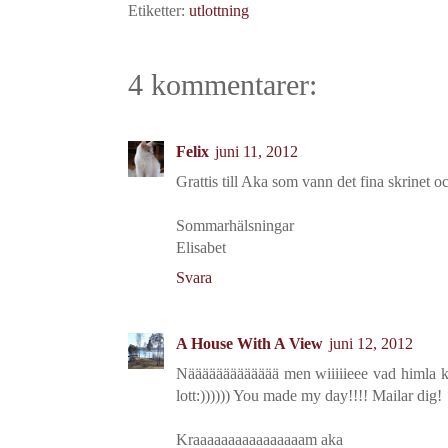
Etiketter:
utlottning
4 kommentarer:
Felix
juni 11, 2012
Grattis till Aka som vann det fina skrinet och
Sommarhälsningar
Elisabet
Svara
A House With A View
juni 12, 2012
Näääääääääääää men wiiiiieee vad himla ku
lott:)))))) You made my day!!!! Mailar dig!
Kraaaaaaaaaaaaaaaam aka