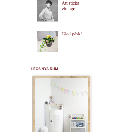
Att sticka
vintage
Glad påsk!
LEOS NYA RUM