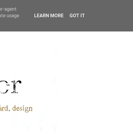
er-agent
rate usage
LEARN MORE
GOT IT