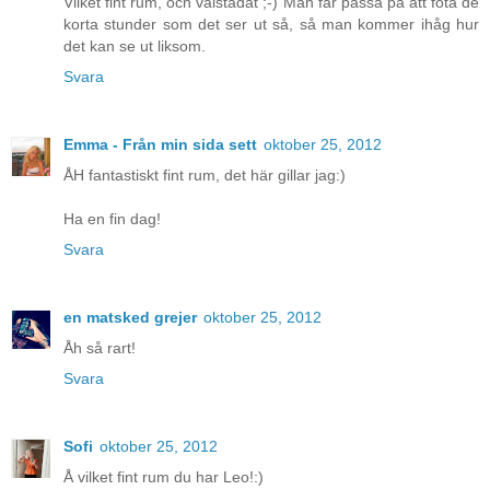
Vilket fint rum, och välstädat ;-) Man får passa på att fota de
korta stunder som det ser ut så, så man kommer ihåg hur
det kan se ut liksom.
Svara
Emma - Från min sida sett
oktober 25, 2012
ÅH fantastiskt fint rum, det här gillar jag:)
Ha en fin dag!
Svara
en matsked grejer
oktober 25, 2012
Åh så rart!
Svara
Sofi
oktober 25, 2012
Å vilket fint rum du har Leo!:)