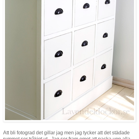
Att bli fotograd det gillar jag men jag tycker att det städade
rummet ser tråkigt ut. Jag ser fram emot att packa upp alla