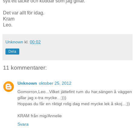
sytt ett täcke och kuddar som jag gillar.
Det var allt för idag.
Kram
Leo.
Unknown
kl.
00:02
Dela
11 kommentarer:
Unknown
oktober 25, 2012
Gomorron,Leo...Vilket jättefint rum du har,sängen å väggen
gillar jag x-tra mycke...;)))
Hoppas du får en riktigt rolig dag med mycke lek å skoj...;))
KRAM från mig/Annelie
Svara