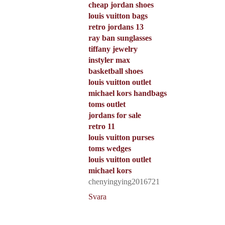
cheap jordan shoes
louis vuitton bags
retro jordans 13
ray ban sunglasses
tiffany jewelry
instyler max
basketball shoes
louis vuitton outlet
michael kors handbags
toms outlet
jordans for sale
retro 11
louis vuitton purses
toms wedges
louis vuitton outlet
michael kors
chenyingying2016721
Svara