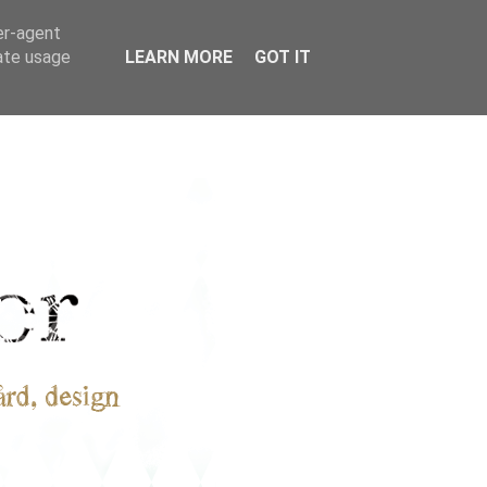
er-agent
rate usage
LEARN MORE
GOT IT