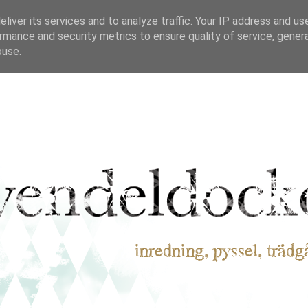
liver its services and to analyze traffic. Your IP address and us
rmance and security metrics to ensure quality of service, gene
buse.